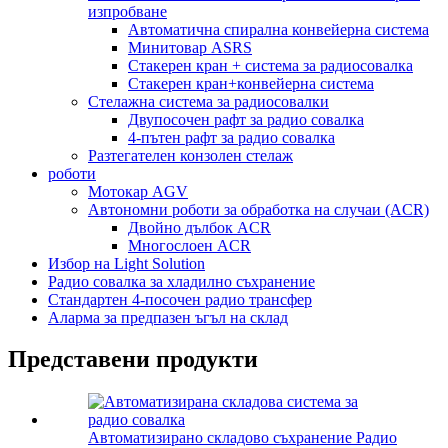
изпробване
Автоматична спирална конвейерна система
Минитовар ASRS
Стакерен кран + система за радиосовалка
Стакерен кран+конвейерна система
Стелажна система за радиосовалки
Двупосочен рафт за радио совалка
4-пътен рафт за радио совалка
Разтегателен конзолен стелаж
роботи
Мотокар AGV
Автономни роботи за обработка на случаи (ACR)
Двойно дълбок ACR
Многослоен ACR
Избор на Light Solution
Радио совалка за хладилно съхранение
Стандартен 4-посочен радио трансфер
Аларма за предпазен ъгъл на склад
Представени продукти
Автоматизирано складово съхранение Радио