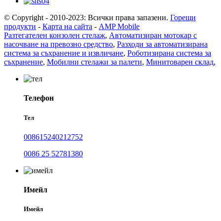
© Copyright - 2010-2023: Всички права запазени.
Горещи
продукти
-
Карта на сайта
-
AMP Mobile
Разтегателен конзолен стелаж
,
Автоматизиран мотокар с
насочване на превозно средство
,
Разходи за автоматизирана
система за съхранение и извличане
,
Роботизирана система за
съхранение
,
Мобилни стелажи за палети
,
Минитоварен склад
,
Телефон
Тел
008615240212752
0086 25 52781380
Имейл
Имейл