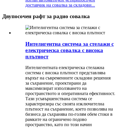
доставчик на совалка за складови...
Двупосочен рафт за радио совалка
Интелигентна система за стелажи с
електрическа совалка с висока
плътност
Интелигентната електрическа стелажна
система с висока плътност представлява
върхът на съвременните складови решения
за съхранение, проектирани да
максимизират използването на
пространството и оперативната ефективност.
Тази усъвършенствана система се
характеризира със своята изключителна
плътност на съхранение, което позволява на
бизнеса да съхранява по-голям обем стоки в
рамките на ограничено подово
пространство, като по този начин