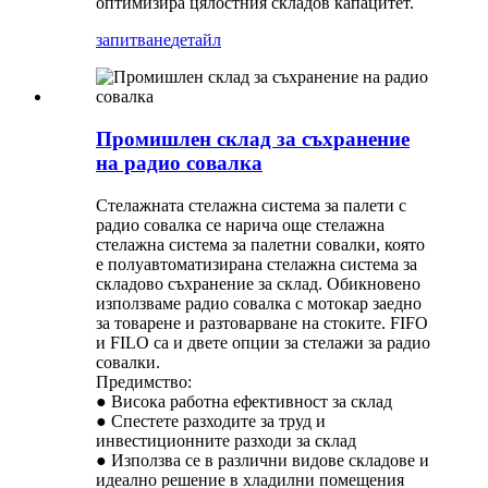
оптимизира цялостния складов капацитет.
запитване
детайл
Промишлен склад за съхранение
на радио совалка
Стелажната стелажна система за палети с
радио совалка се нарича още стелажна
стелажна система за палетни совалки, която
е полуавтоматизирана стелажна система за
складово съхранение за склад. Обикновено
използваме радио совалка с мотокар заедно
за товарене и разтоварване на стоките. FIFO
и FILO са и двете опции за стелажи за радио
совалки.
Предимство:
● Висока работна ефективност за склад
● Спестете разходите за труд и
инвестиционните разходи за склад
● Използва се в различни видове складове и
идеално решение в хладилни помещения