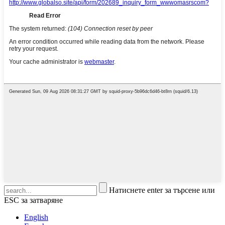
Натиснете enter за търсене или
ESC за затваряне
English