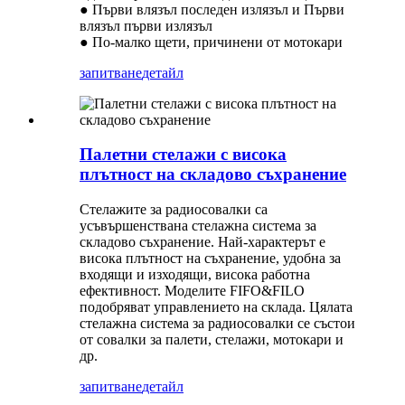
● Първи влязъл последен излязъл и Първи
влязъл първи излязъл
● По-малко щети, причинени от мотокари
запитване
детайл
Палетни стелажи с висока
плътност на складово съхранение
Стелажите за радиосовалки са
усъвършенствана стелажна система за
складово съхранение. Най-характерът е
висока плътност на съхранение, удобна за
входящи и изходящи, висока работна
ефективност. Моделите FIFO&FILO
подобряват управлението на склада. Цялата
стелажна система за радиосовалки се състои
от совалки за палети, стелажи, мотокари и
др.
запитване
детайл