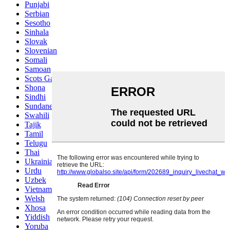
Punjabi
Serbian
Sesotho
Sinhala
Slovak
Slovenian
Somali
Samoan
Scots Gaelic
Shona
Sindhi
Sundanese
Swahili
Tajik
Tamil
Telugu
Thai
Ukrainian
Urdu
Uzbek
Vietnamese
Welsh
Xhosa
Yiddish
Yoruba