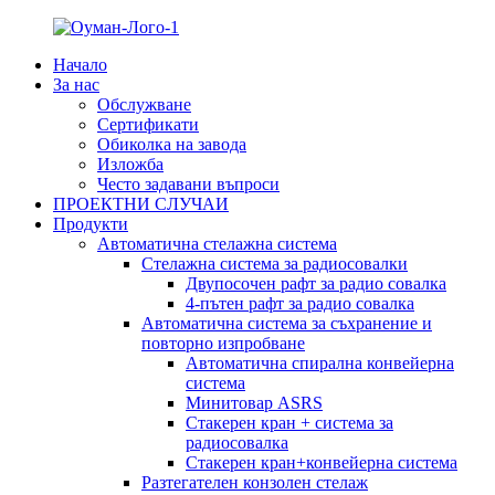
Начало
За нас
Обслужване
Сертификати
Обиколка на завода
Изложба
Често задавани въпроси
ПРОЕКТНИ СЛУЧАИ
Продукти
Автоматична стелажна система
Стелажна система за радиосовалки
Двупосочен рафт за радио совалка
4-пътен рафт за радио совалка
Автоматична система за съхранение и
повторно изпробване
Автоматична спирална конвейерна
система
Минитовар ASRS
Стакерен кран + система за
радиосовалка
Стакерен кран+конвейерна система
Разтегателен конзолен стелаж